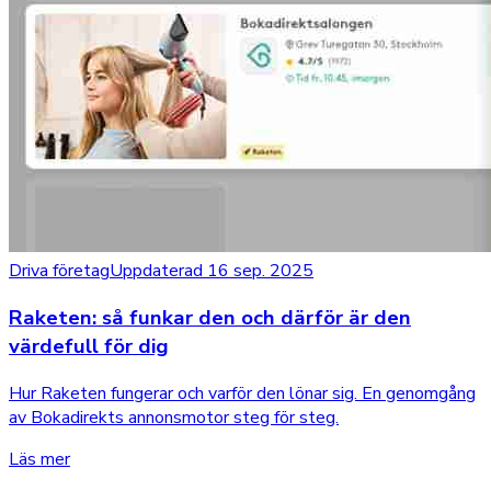
Driva företag
Uppdaterad 16 sep. 2025
Raketen: så funkar den och därför är den
värdefull för dig
Hur Raketen fungerar och varför den lönar sig. En genomgång
av Bokadirekts annonsmotor steg för steg.
Läs mer