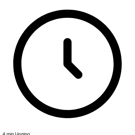
4
min läsning