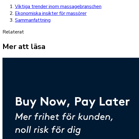
Viktiga trender inom massagebranschen
Ekonomiska insikter för massörer
Sammanfattning
Relaterat
Mer att läsa