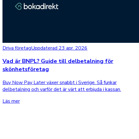
Driva företag
Uppdaterad 23 apr. 2026
Vad är BNPL? Guide till delbetalning för
skönhetsföretag
Buy Now Pay Later växer snabbt i Sverige. Så funkar
delbetalning och varför det är värt att erbjuda i kassan.
Läs mer