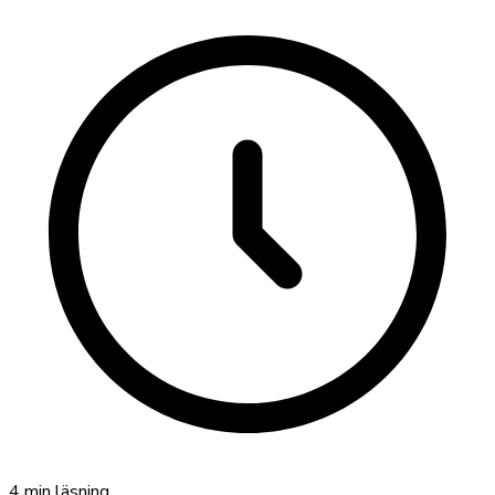
4
min läsning