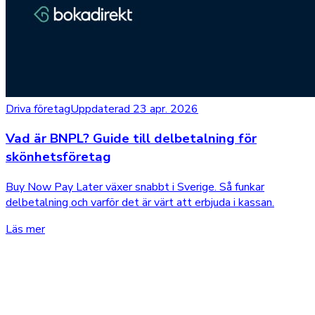
Driva företag
Uppdaterad 23 apr. 2026
Vad är BNPL? Guide till delbetalning för
skönhetsföretag
Buy Now Pay Later växer snabbt i Sverige. Så funkar
delbetalning och varför det är värt att erbjuda i kassan.
Läs mer