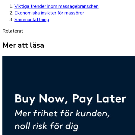
Viktiga trender inom massagebranschen
Ekonomiska insikter för massörer
Sammanfattning
Relaterat
Mer att läsa