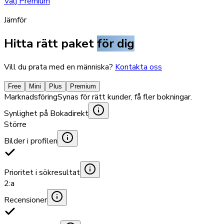
Välj Premium
Jämför
Hitta rätt paket
för dig
Vill du prata med en människa?
Kontakta oss
Free
Mini
Plus
Premium
Marknadsföring
Synas för rätt kunder, få fler bokningar.
Synlighet på Bokadirekt
Större
Bilder i profilen
Prioritet i sökresultat
2:a
Recensioner