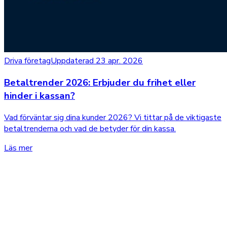
Driva företag
Uppdaterad 23 apr. 2026
Betaltrender 2026: Erbjuder du frihet eller
hinder i kassan?
Vad förväntar sig dina kunder 2026? Vi tittar på de viktigaste
betaltrenderna och vad de betyder för din kassa.
Läs mer