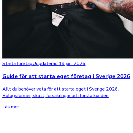
Starta företag
Uppdaterad 19 jan. 2026
Guide för att starta eget företag i Sverige 2026
Allt du behöver veta för att starta eget i Sverige 2026.
Bolagsformer, skatt, försäkringar och första kunden.
Läs mer