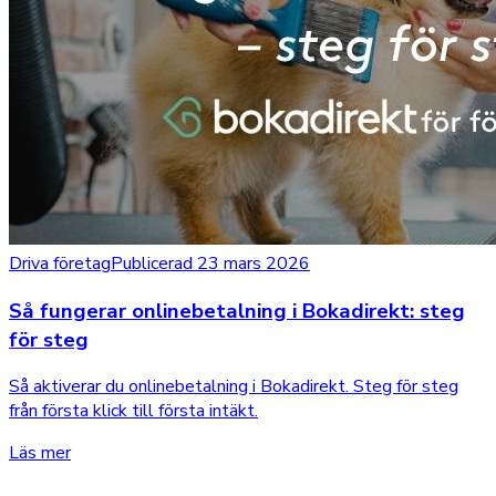
Driva företag
Publicerad 23 mars 2026
Så fungerar onlinebetalning i Bokadirekt: steg
för steg
Så aktiverar du onlinebetalning i Bokadirekt. Steg för steg
från första klick till första intäkt.
Läs mer