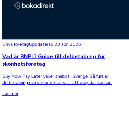
Driva företag
Uppdaterad 23 apr. 2026
Vad är BNPL? Guide till delbetalning för
skönhetsföretag
Buy Now Pay Later växer snabbt i Sverige. Så funkar
delbetalning och varför det är värt att erbjuda i kassan.
Läs mer