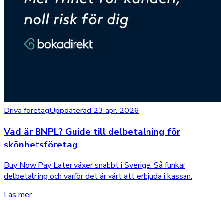
Driva företag
Uppdaterad 23 apr. 2026
Vad är BNPL? Guide till delbetalning för
skönhetsföretag
Buy Now Pay Later växer snabbt i Sverige. Så funkar
delbetalning och varför det är värt att erbjuda i kassan.
Läs mer