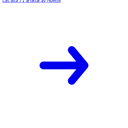
Läs alla
71
artiklar av
Noelle