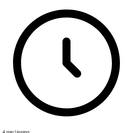
4
min läsning