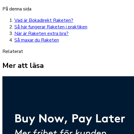
På denna sida
Vad är Bokadirekt Raketen?
Så här fungerar Raketen i praktiken
När är Raketen extra bra?
Så maxar du Raketen
Relaterat
Mer att läsa