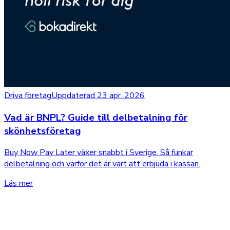
Driva företag
Uppdaterad 23 apr. 2026
Vad är BNPL? Guide till delbetalning för
skönhetsföretag
Buy Now Pay Later växer snabbt i Sverige. Så funkar
delbetalning och varför det är värt att erbjuda i kassan.
Läs mer