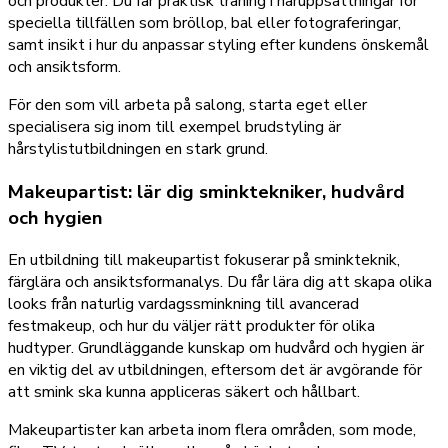
och produkter. Du får praktisk träning i håruppsättningar för
speciella tillfällen som bröllop, bal eller fotograferingar,
samt insikt i hur du anpassar styling efter kundens önskemål
och ansiktsform.
För den som vill arbeta på salong, starta eget eller
specialisera sig inom till exempel brudstyling är
hårstylistutbildningen en stark grund.
Makeupartist: lär dig sminktekniker, hudvård
och hygien
En utbildning till makeupartist fokuserar på sminkteknik,
färglära och ansiktsformanalys. Du får lära dig att skapa olika
looks från naturlig vardagssminkning till avancerad
festmakeup, och hur du väljer rätt produkter för olika
hudtyper. Grundläggande kunskap om hudvård och hygien är
en viktig del av utbildningen, eftersom det är avgörande för
att smink ska kunna appliceras säkert och hållbart.
Makeupartister kan arbeta inom flera områden, som mode,