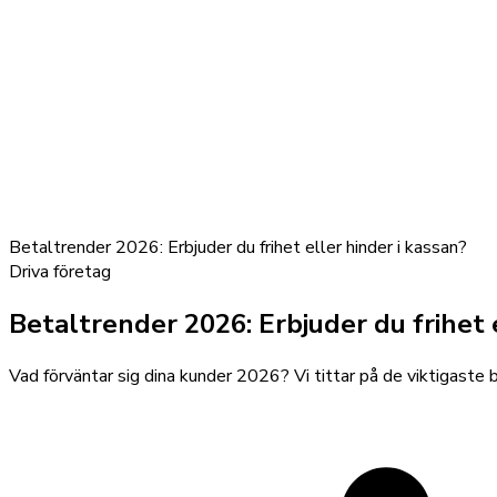
Betaltrender 2026: Erbjuder du frihet eller hinder i kassan?
Driva företag
Betaltrender 2026: Erbjuder du frihet 
Vad förväntar sig dina kunder 2026? Vi tittar på de viktigaste 