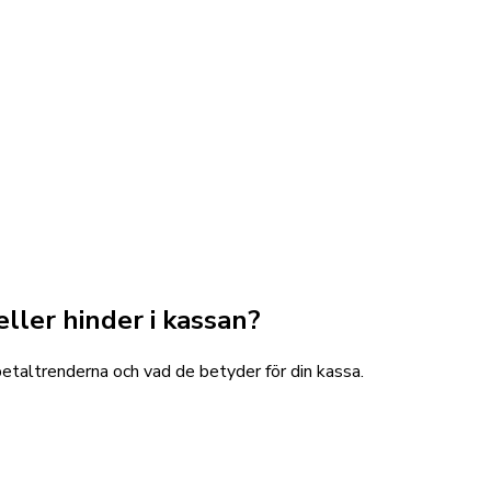
eller hinder i kassan?
betaltrenderna och vad de betyder för din kassa.