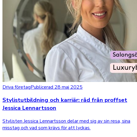
Driva företag
Publicerad 28 maj 2025
Stylistutbildning och karriär: råd från proffset
Jessica Lennartsson
Stylisten Jessica Lennartsson delar med sig av sin resa, sina
misstag och vad som krävs för att lyckas.