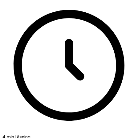
4
min läsning