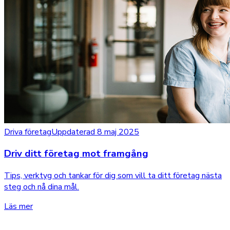
Driva företag
Uppdaterad 8 maj 2025
Driv ditt företag mot framgång
Tips, verktyg och tankar för dig som vill ta ditt företag nästa
steg och nå dina mål.
Läs mer