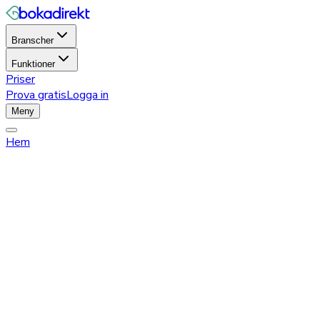
Branscher
Funktioner
Priser
Prova gratis
Logga in
Meny
Hem