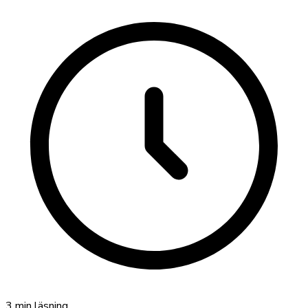
3
min läsning