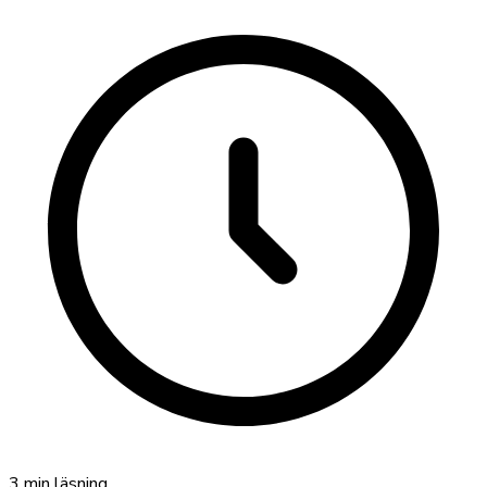
3
min läsning