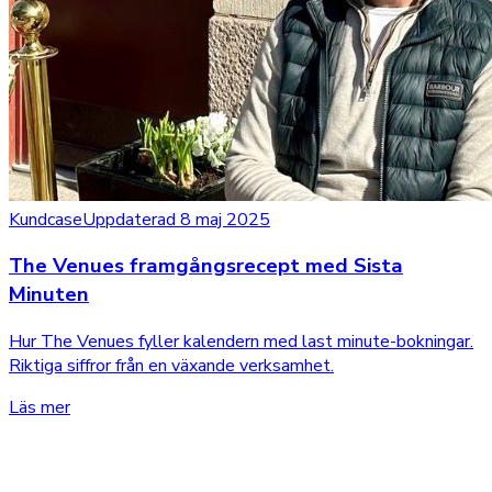
Kundcase
Uppdaterad 8 maj 2025
The Venues framgångsrecept med Sista
Minuten
Hur The Venues fyller kalendern med last minute-bokningar.
Riktiga siffror från en växande verksamhet.
Läs mer