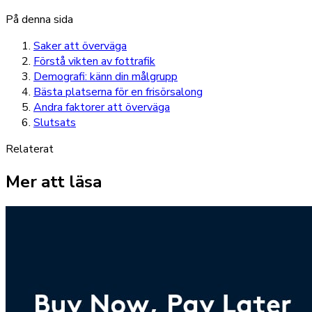
På denna sida
Saker att överväga
Förstå vikten av fottrafik
Demografi: känn din målgrupp
Bästa platserna för en frisörsalong
Andra faktorer att överväga
Slutsats
Relaterat
Mer att läsa