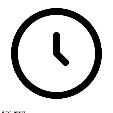
4
min läsning