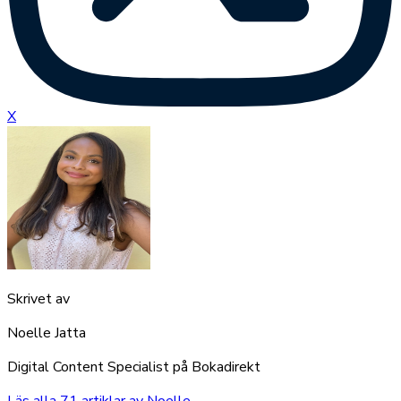
X
Skrivet av
Noelle Jatta
Digital Content Specialist på Bokadirekt
Läs alla
71
artiklar av
Noelle