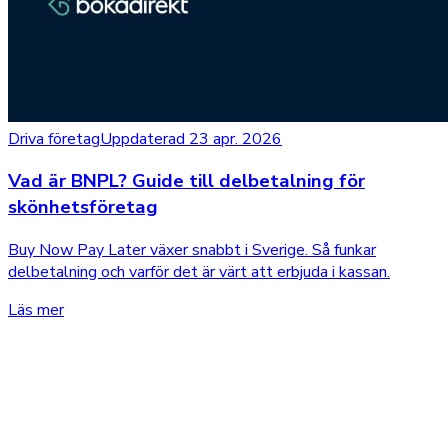
Driva företag
Uppdaterad 23 apr. 2026
Vad är BNPL? Guide till delbetalning för
skönhetsföretag
Buy Now Pay Later växer snabbt i Sverige. Så funkar
delbetalning och varför det är värt att erbjuda i kassan.
Läs mer