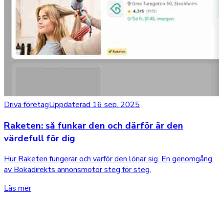
Driva företag
Uppdaterad 16 sep. 2025
Raketen: så funkar den och därför är den
värdefull för dig
Hur Raketen fungerar och varför den lönar sig. En genomgång
av Bokadirekts annonsmotor steg för steg.
Läs mer