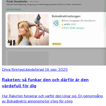
Driva företag
Uppdaterad 16 sep. 2025
Raketen: så funkar den och därför är den
värdefull för dig
Hur Raketen fungerar och varför den lönar sig. En genomgång
av Bokadirekts annonsmotor steg för steg.