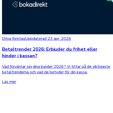
Driva företag
Uppdaterad 23 apr. 2026
Betaltrender 2026: Erbjuder du frihet eller
hinder i kassan?
Vad förväntar sig dina kunder 2026? Vi tittar på de viktigaste
betaltrenderna och vad de betyder för din kassa.
Läs mer