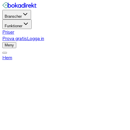
Branscher
Funktioner
Priser
Prova gratis
Logga in
Meny
Hem