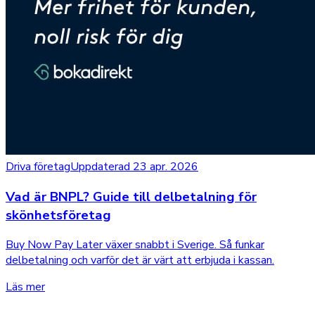
Driva företag
Uppdaterad 23 apr. 2026
Vad är BNPL? Guide till delbetalning för
skönhetsföretag
Buy Now Pay Later växer snabbt i Sverige. Så funkar
delbetalning och varför det är värt att erbjuda i kassan.
Läs mer