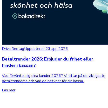
Driva företag
Uppdaterad 23 apr. 2026
Betaltrender 2026: Erbjuder du frihet eller
hinder i kassan?
Vad förväntar sig dina kunder 2026? Vi tittar på de viktigaste
betaltrenderna och vad de betyder för din kassa.
Läs mer