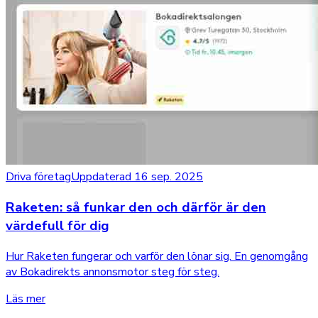
Driva företag
Uppdaterad 16 sep. 2025
Raketen: så funkar den och därför är den
värdefull för dig
Hur Raketen fungerar och varför den lönar sig. En genomgång
av Bokadirekts annonsmotor steg för steg.
Läs mer