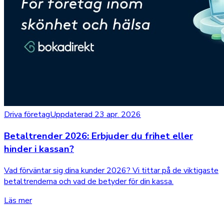
Driva företag
Uppdaterad 23 apr. 2026
Betaltrender 2026: Erbjuder du frihet eller
hinder i kassan?
Vad förväntar sig dina kunder 2026? Vi tittar på de viktigaste
betaltrenderna och vad de betyder för din kassa.
Läs mer