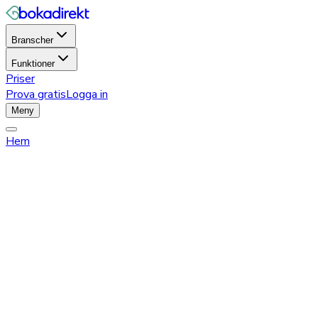
Branscher
Funktioner
Priser
Prova gratis
Logga in
Meny
Hem