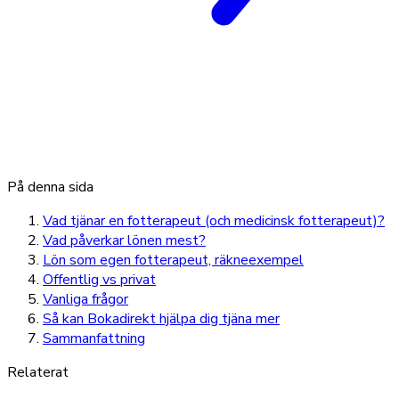
På denna sida
Vad tjänar en fotterapeut (och medicinsk fotterapeut)?
Vad påverkar lönen mest?
Lön som egen fotterapeut, räkneexempel
Offentlig vs privat
Vanliga frågor
Så kan Bokadirekt hjälpa dig tjäna mer
Sammanfattning
Relaterat