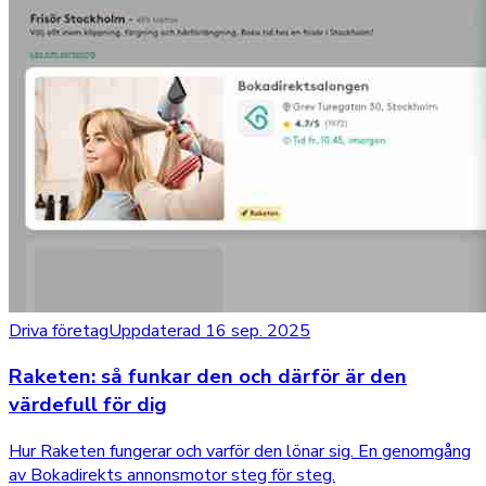
Driva företag
Uppdaterad 16 sep. 2025
Raketen: så funkar den och därför är den
värdefull för dig
Hur Raketen fungerar och varför den lönar sig. En genomgång
av Bokadirekts annonsmotor steg för steg.