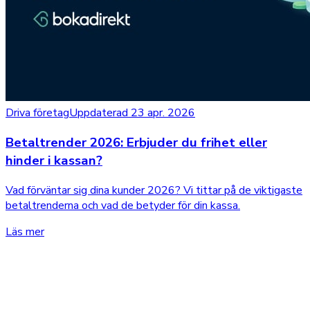
Driva företag
Uppdaterad 23 apr. 2026
Betaltrender 2026: Erbjuder du frihet eller
hinder i kassan?
Vad förväntar sig dina kunder 2026? Vi tittar på de viktigaste
betaltrenderna och vad de betyder för din kassa.
Läs mer