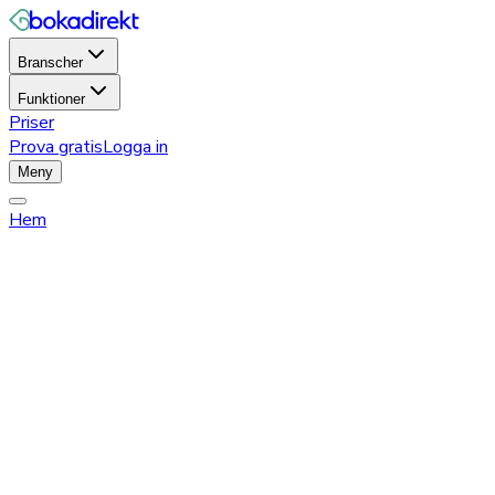
Branscher
Funktioner
Priser
Prova gratis
Logga in
Meny
Hem