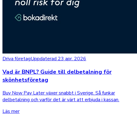
Driva företag
Uppdaterad 23 apr. 2026
Vad är BNPL? Guide till delbetalning för
skönhetsföretag
Buy Now Pay Later växer snabbt i Sverige. Så funkar
delbetalning och varför det är värt att erbjuda i kassan.
Läs mer