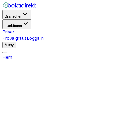
Branscher
Funktioner
Priser
Prova gratis
Logga in
Meny
Hem