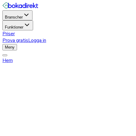
Branscher
Funktioner
Priser
Prova gratis
Logga in
Meny
Hem