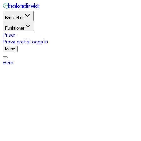
Branscher
Funktioner
Priser
Prova gratis
Logga in
Meny
Hem