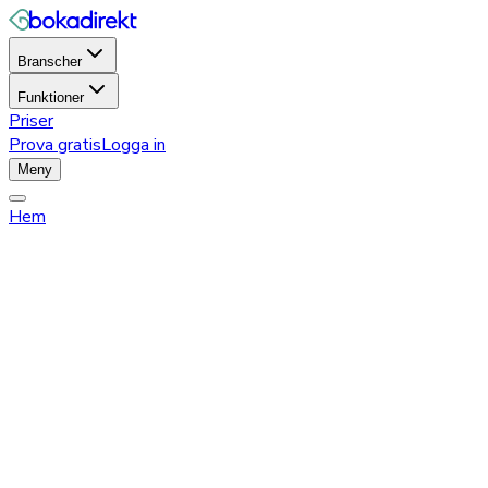
Branscher
Funktioner
Priser
Prova gratis
Logga in
Meny
Hem